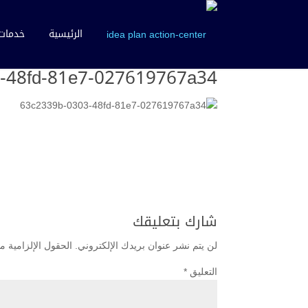
الرئيسية
خدمات 
لـ
| 22/11/2020 |
admin
شارك بتعليقك
-48fd-81e7-027619767a34
شارك بتعليقك
لن يتم نشر عنوان بريدك الإلكتروني.
الحقول الإلزامية مش
التعليق
*