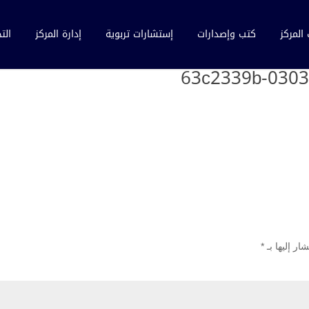
المركز
كتب وإصدارات
إستشارات تربوية
إدارة المركز
الت
63c2339b-0303
ار إليها بـ
*